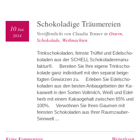
Scho­ko­la­di­ge Träu­me­rei­en
10
Jan.
Veröffentlicht von Claudia Tenner in
Ostern
,
2014
Schokolade
,
Weihnachten
Trink­scho­ko­la­den, feins­te Trüf­fel und Edel­scho­
ko­la­den aus der SCHELL Scho­ko­la­den­ma­nu­
fak­tur®. Bereiten Sie Ih­re ei­ge­ne Trink­scho­
ko­la­de ganz in­di­vi­du­ell mit den se­pa­rat bei­ge­
füg­ten Ge­wür­zen zu. Erleben Sie Edel­scho­
ko­la­den aus den bes­ten An­bau­ge­bie­ten der Ka­
kao­welt in den Sorten Voll­milch, Weiß und Edel­
herb mit ei­nem Ka­kao­ge­halt zwi­schen 65% und
100%. Ver­wöh­nen Sie Ih­ren Gau­men mit
feins­ten Scho­ko­la­den aus Ih­rer Raum­zau­ber-
Sinn­welt ...
Keine Kommentare
Weiterlesen