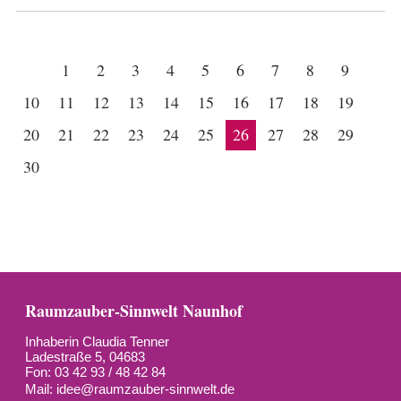
1
2
3
4
5
6
7
8
9
10
11
12
13
14
15
16
17
18
19
20
21
22
23
24
25
26
27
28
29
30
Raumzauber-Sinnwelt Naunhof
Inhaberin Claudia Tenner
Ladestraße 5, 04683
Fon: 03 42 93 / 48 42 84
Mail:
idee@raumzauber-sinnwelt.de