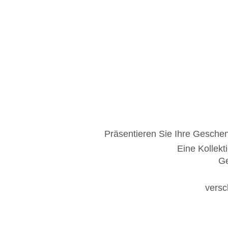
Prä­sen­tie­ren Sie Ih­re Ge­sche
Ei­ne Kol­lek­
Ge
ver­s