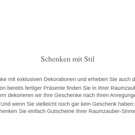
Schen­ken mit Stil
n­ke mit ex­klu­si­ven De­ko­ra­tio­nen und er­he­ben Sie au
ti­on be­reits fer­ti­ger Prä­sen­te fin­den Sie in Ihrer Raum­zau
rn de­ko­rie­ren wir Ih­re Ge­schen­ke nach Ih­ren An­re­gun­g
Und wenn Sie viel­leicht noch gar kein Ge­schenk ha­ben:
chen­ken Sie ein­fach Gut­schei­ne Ih­rer Raum­zau­ber-Sinn­