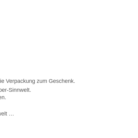
ch die Ver­pa­ckung zum Ge­schenk.
­ber-Sinn­welt.
en.
welt …