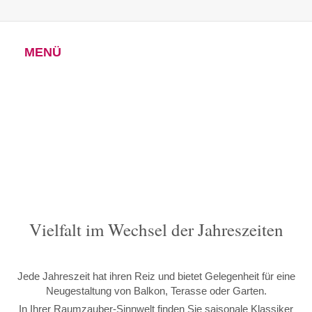
MENÜ
Viel­falt im Wech­sel der Jah­res­zei­ten
Je­de Jah­res­zeit hat ih­ren Reiz und bie­tet Ge­le­gen­heit für ei­ne
Neu­ge­stal­tung von Bal­kon, Te­ras­se oder Gar­ten.
In Ih­rer Raum­zau­ber-Sinn­welt fin­den Sie sai­so­na­le Klas­si­ker