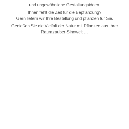
und un­ge­wöhn­li­che Ge­stal­tungs­ide­en.
Ih­nen fehlt die Zeit für die Be­pflan­zung?
Gern lie­fern wir Ih­re Be­stel­lung und pflan­zen für Sie.
Ge­nie­ßen Sie die Viel­falt der Na­tur mit Pflan­zen aus Ih­rer
Raum­zau­ber-Sinn­welt …