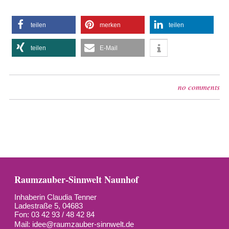
teilen
merken
teilen
teilen
E-Mail
no comments
Raumzauber-Sinnwelt Naunhof
Inhaberin Claudia Tenner
Ladestraße 5, 04683
Fon: 03 42 93 / 48 42 84
Mail:
idee@raumzauber-sinnwelt.de