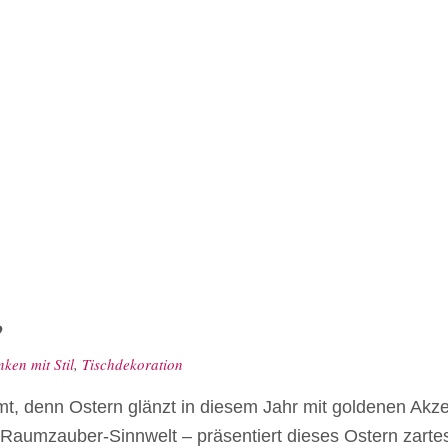
?
ken mit Stil
,
Tischdekoration
t, denn Ostern glänzt in diesem Jahr mit goldenen Akz
aumzauber-Sinnwelt – präsentiert dieses Ostern zart