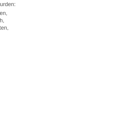
wurden:
en,
h,
ten,