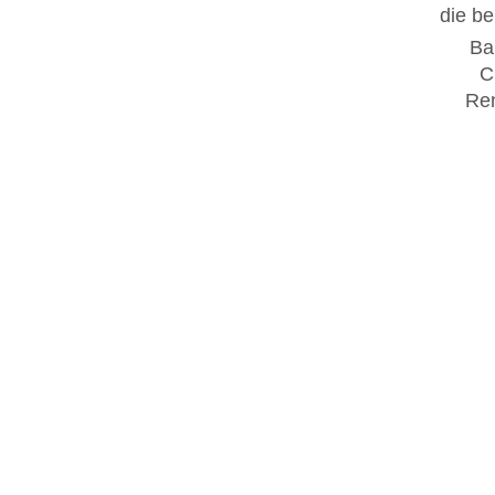
die be
Ba
C
Ren