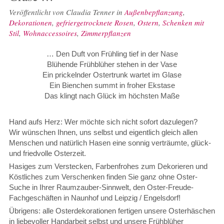
Veröffentlicht von
Claudia Tenner
in
Außenbepflanzung
,
Dekorationen
,
gefriergetrocknete Rosen
,
Ostern
,
Schenken mit
Stil
,
Wohnaccessoires
,
Zimmerpflanzen
… Den Duft von Frühling tief in der Nase
Blühende Frühblüher stehen in der Vase
Ein prickelnder Ostertrunk wartet im Glase
Ein Bienchen summt in froher Ekstase
Das klingt nach Glück im höchsten Maße
Hand aufs Herz: Wer möchte sich nicht sofort dazulegen?
Wir wünschen Ihnen, uns selbst und eigentlich gleich allen
Menschen und natürlich Hasen eine sonnig verträumte, glück-
und friedvolle Osterzeit.
Hasiges zum Verstecken, Farbenfrohes zum Dekorieren und
Köstliches zum Verschenken finden Sie ganz ohne Oster-
Suche in Ihrer Raumzauber-Sinnwelt, den Oster-Freude-
Fachgeschäften in Naunhof und Leipzig / Engelsdorf!
Übrigens: alle Osterdekorationen fertigen unsere Osterhäschen
in liebevoller Handarbeit selbst und unsere Frühblüher