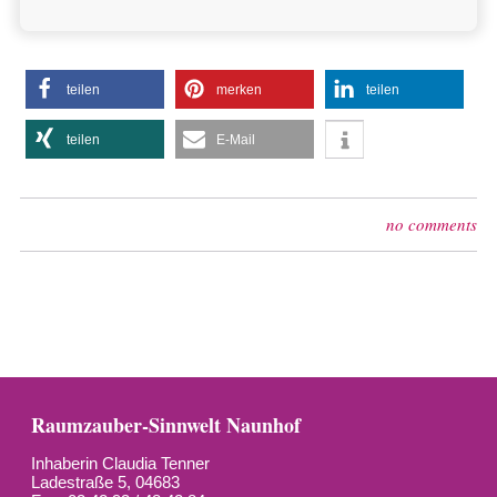
teilen
merken
teilen
teilen
E-Mail
no comments
Raumzauber-Sinnwelt Naunhof
Inhaberin Claudia Tenner
Ladestraße 5, 04683