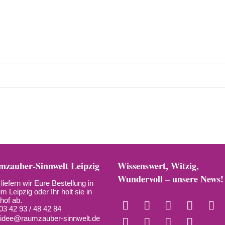
zauber-Sinnwelt Leipzig
Wissenswert, Witzig,
Wundervoll – unsere News!
liefern wir Eure Bestellung in
m Leipzig oder Ihr holt sie in
hof ab.
03 42 93 / 48 42 84
:
idee@raumzauber-sinnwelt.de