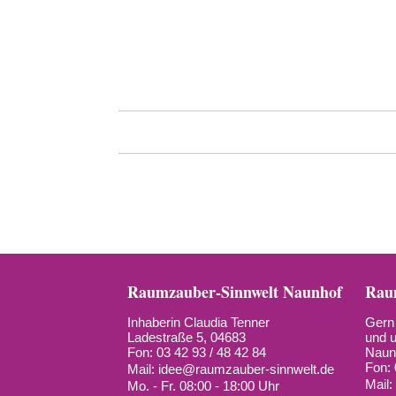
Raumzauber-Sinnwelt Naunhof
Raum
Inhaberin Claudia Tenner
Gern 
Ladestraße 5, 04683
und u
Fon: 03 42 93 / 48 42 84
Naun
Fon: 
Mail:
idee@raumzauber-sinnwelt.de
Mail
Mo. - Fr. 08:00 - 18:00 Uhr