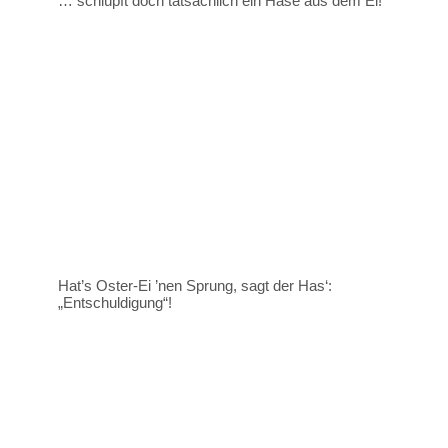
… schlüpft doch tatsächlich ein Hase aus dem Ei!
Hat’s Oster-Ei ’nen Sprung, sagt der Has‘:
„Entschuldigung“!