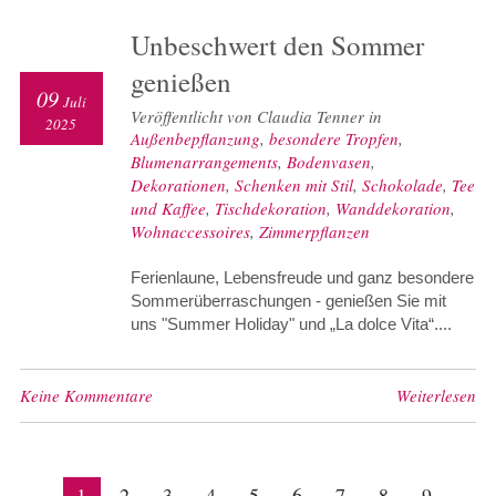
Unbeschwert den Sommer
genießen
09
Juli
Veröffentlicht von Claudia Tenner in
2025
Außenbepflanzung
,
besondere Tropfen
,
Blumenarrangements
,
Bodenvasen
,
Dekorationen
,
Schenken mit Stil
,
Schokolade
,
Tee
und Kaffee
,
Tischdekoration
,
Wanddekoration
,
Wohnaccessoires
,
Zimmerpflanzen
Ferienlaune, Lebensfreude und ganz besondere
Sommerüberraschungen - genießen Sie mit
uns "Summer Holiday" und „La dolce Vita“....
Keine Kommentare
Weiterlesen
1
2
3
4
5
6
7
8
9