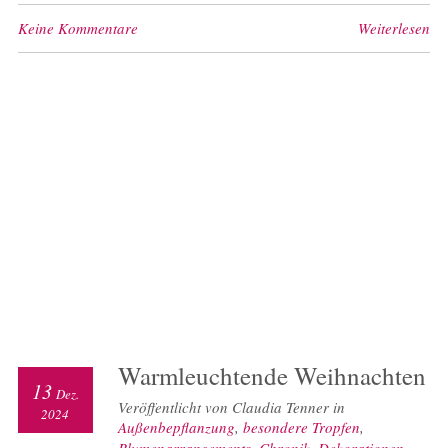
Keine Kommentare
Weiterlesen
Warmleuchtende Weihnachten
13
Dez.
Veröffentlicht von Claudia Tenner in
2024
Außenbepflanzung
,
besondere Tropfen
,
Blumenarrangements
,
Chronik
,
Dekorationen
,