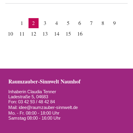
1
2
3
4
5
6
7
8
9
10
11
12
13
14
15
16
Raumzauber-Sinnwelt Naunhof
Inhaberin Claudia Tenner
Ladestraße 5, 04683
Fon: 03 42 93 / 48 42 84
Mail:
idee@raumzauber-sinnwelt.de
Mo. - Fr. 08:00 - 18:00 Uhr
Samstag 08:00 - 16:00 Uhr