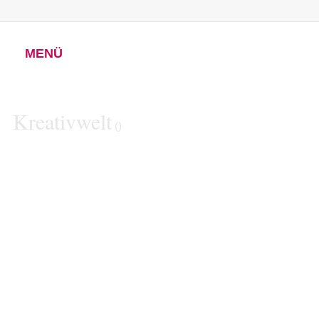
MENÜ
Kreativwelt
()