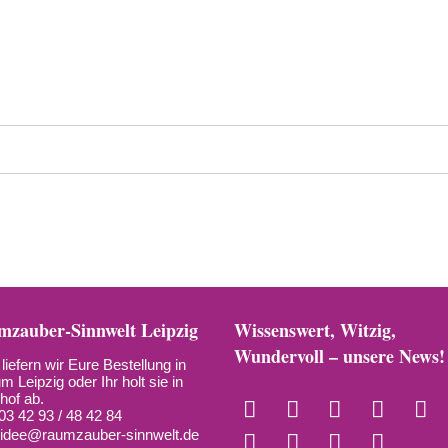
zauber-Sinnwelt Leipzig
Wissenswert, Witzig,
Wundervoll – unsere News!
liefern wir Eure Bestellung in
m Leipzig oder Ihr holt sie in
hof ab.
03 42 93 / 48 42 84
:
idee@raumzauber-sinnwelt.de