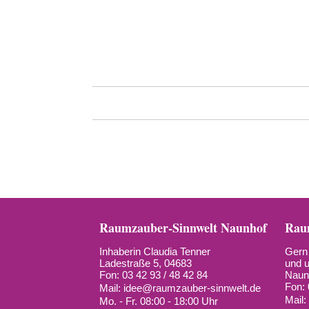
Raumzauber-Sinnwelt Naunhof
Raum
Inhaberin Claudia Tenner
Gern 
Ladestraße 5, 04683
und u
Fon: 03 42 93 / 48 42 84
Naun
Fon: 
Mail:
idee@raumzauber-sinnwelt.de
Mail
Mo. - Fr. 08:00 - 18:00 Uhr