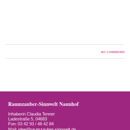
no comments
Raumzauber-Sinnwelt Naunhof
Inhaberin Claudia Tenner
Ladestraße 5, 04683
Fon: 03 42 93 / 48 42 84
Mail:
idee@raumzauber-sinnwelt.de