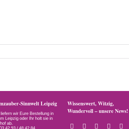
zauber-Sinnwelt Leipzig
Wissenswert, Witzig,
Wundervoll – unsere News!
liefern wir Eure Bestellung in
m Leipzig oder Ihr holt sie in
hof ab.
03 42 93 / 48 42 84