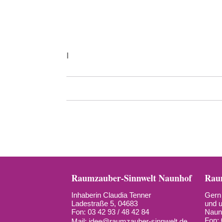
I
Raumzauber-Sinnwelt Naunhof
Raum
Inhaberin Claudia Tenner
Gern 
Ladestraße 5, 04683
und u
Fon: 03 42 93 / 48 42 84
Naun
Fon: 
Mail:
idee@raumzauber-sinnwelt.de