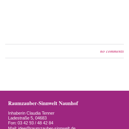
no comments
Raumzauber-Sinnwelt Naunhof
Inhaberin Claudia Tenner
Ladestraße 5, 04683
Fon: 03 42 93 / 48 42 84
Mail:
idee@raumzauber-sinnwelt.de