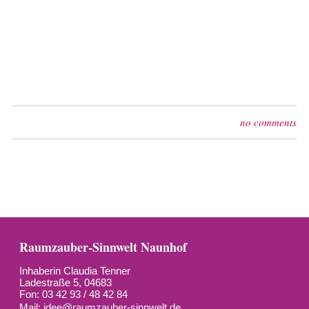
no comments
Raumzauber-Sinnwelt Naunhof
Inhaberin Claudia Tenner
Ladestraße 5, 04683
Fon: 03 42 93 / 48 42 84
Mail:
idee@raumzauber-sinnwelt.de